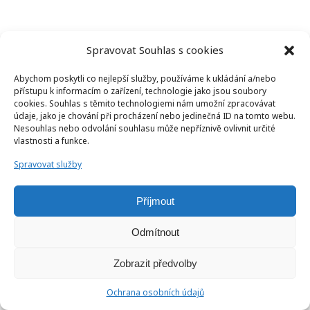
Spravovat Souhlas s cookies
Abychom poskytli co nejlepší služby, používáme k ukládání a/nebo
přístupu k informacím o zařízení, technologie jako jsou soubory
cookies. Souhlas s těmito technologiemi nám umožní zpracovávat
údaje, jako je chování při procházení nebo jedinečná ID na tomto webu.
Nesouhlas nebo odvolání souhlasu může nepříznivě ovlivnit určité
vlastnosti a funkce.
© 2026 Žaneta Spencer - koučink / angličtina
Spravovat služby
Příjmout
Odmítnout
Zobrazit předvolby
Ochrana osobních údajů