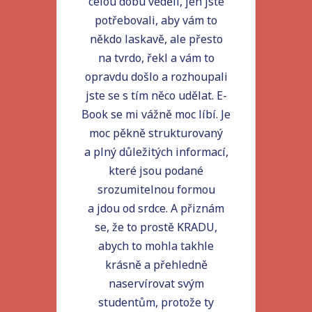
celou dobu věděli, jen jste
potřebovali, aby vám to
někdo laskavě, ale přesto
na tvrdo, řekl a vám to
opravdu došlo a rozhoupali
jste se s tím něco udělat. E-
Book se mi vážně moc líbí. Je
moc pěkně strukturovaný
a plný důležitých informací,
které jsou podané
srozumitelnou formou
a jdou od srdce. A přiznám
se, že to prostě KRADU,
abych to mohla takhle
krásně a přehledně
naservírovat svým
studentům, protože ty