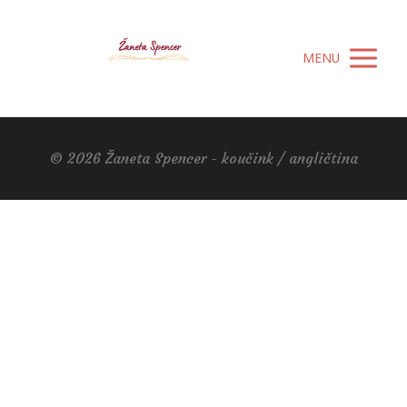
MENU
© 2026 Žaneta Spencer - koučink / angličtina