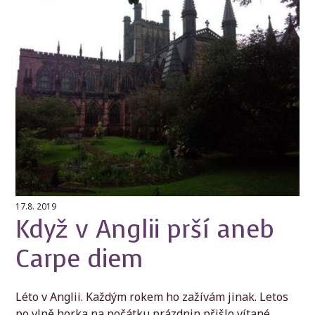
17.8. 2019
Když v Anglii prší aneb
Carpe diem
Léto v Anglii. Každým rokem ho zažívám jinak. Letos
po vlně horka na počátku prázdnin přišlo vítané