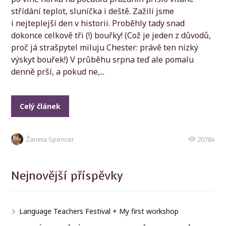
střídání teplot, sluníčka i deště. Zažili jsme
i nejteplejší den v historii. Proběhly tady snad
dokonce celkově tři (!) bouřky! (Což je jeden z důvodů,
proč já strašpytel miluju Chester: právě ten nízký
výskyt bouřek!) V průběhu srpna teď ale pomalu
denně prší, a pokud ne,...
Celý článek
Žaneta Spencer
2078x
Nejnovější příspěvky
Language Teachers Festival + My first workshop