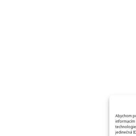
Abychom pos
informacím 
technologie
jedinečná I