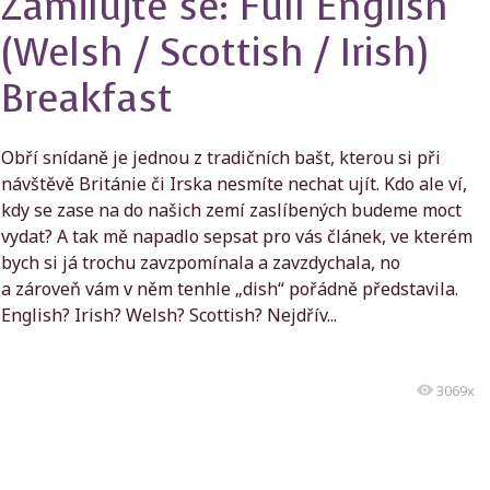
Zamilujte se: Full English
(Welsh / Scottish / Irish)
Breakfast
Obří snídaně je jednou z tradičních bašt, kterou si při
návštěvě Británie či Irska nesmíte nechat ujít. Kdo ale ví,
kdy se zase na do našich zemí zaslíbených budeme moct
vydat? A tak mě napadlo sepsat pro vás článek, ve kterém
bych si já trochu zavzpomínala a zavzdychala, no
a zároveň vám v něm tenhle „dish“ pořádně představila.
English? Irish? Welsh? Scottish? Nejdřív...
3069x