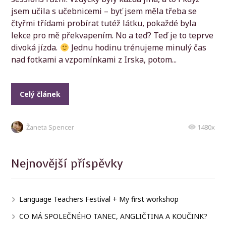
jsem učila s učebnicemi – byť jsem měla třeba se
čtyřmi třídami probírat tutéž látku, pokaždé byla
lekce pro mě překvapením. No a teď? Teď je to teprve
divoká jízda.
Jednu hodinu trénujeme minulý čas
nad fotkami a vzpomínkami z Irska, potom...
Celý článek
Žaneta Spencer
1480x
Nejnovější příspěvky
Language Teachers Festival + My first workshop
CO MÁ SPOLEČNÉHO TANEC, ANGLIČTINA A KOUČINK?