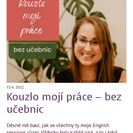
15.6. 2022
Kouzlo mojí práce – bez
učebnic
Děsně mě baví, jak se všechny ty moje English
sessions různí. Vždycky byly každá jiná, a to i když