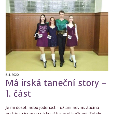
5.4. 2020
Má irská taneční story –
1. část
Je mi deset, nebo jedenáct – už ani nevím. Začíná
podzim a jsem na pískovišti s prolízačkami. Tehdy