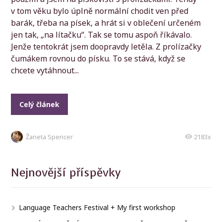
v tom věku bylo úplně normální chodit ven před
barák, třeba na písek, a hrát si v oblečení určeném
jen tak, „na lítačku“. Tak se tomu aspoň říkávalo.
Jenže tentokrát jsem doopravdy letěla. Z prolízačky
čumákem rovnou do písku. To se stává, když se
chcete vytáhnout...
Celý článek
Žaneta Spencer
2183x
Nejnovější příspěvky
Language Teachers Festival + My first workshop