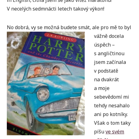
V necelých sedmnácti letech takový výkon!
No dobrá, vy se možná budete smát, ale pro mě to byl
vážně d
ocela
úspěch –
s angličtinou
jsem začínala
v podstatě
na dvakrát
a moje
sebevědomí mi
tehdy nesahalo
ani po kotníky.
Však o tom taky
píšu
ve svém