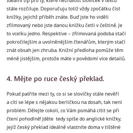
Ideální tip pro ty, které neznalost slovíček v textu
stále rozčiluje. Doporučuju totiž vždy zpočátku číst
knížky, jejichž příběh znáte. Buď jste ho viděli
zfilmovaný nebo jste danou knížku četli v češtině. Je
to vcelku jedno. Respektive – zfilmovaná podoba stačí
pokročilejším a uvolněnějším čtenářům, kterým stačí
znát obsah jen zhruba. Knižní předloha pomůže těm
méně jistějším, protože máte v povědomí více detailů.
4. Mějte po ruce český překlad.
Pokud patříte mezi ty, co si se slovíčky stále nevěří
a cítí se lépe s nějakou berličkou na dosah, tak není
problém. Dělejte cokoli, co Vám pomáhá cítit se při
čtení pohodlně! Jděte tedy spíše do anglické knížky,
jejíž český překlad ideálně vlastníte doma v tištěné