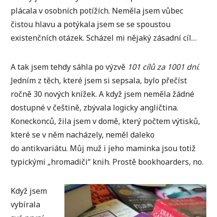
plácala v osobních potížích. Neměla jsem vůbec
čistou hlavu a potýkala jsem se se spoustou
existenčních otázek. Scházel mi nějaký zásadní cíl…
A tak jsem tehdy sáhla po výzvě
101 cílů za 1001 dní
.
Jedním z těch, které jsem si sepsala, bylo přečíst
ročně 30 nových knížek. A když jsem neměla žádné
dostupné v češtině, zbývala logicky angličtina.
Koneckonců, žila jsem v domě, který počtem výtisků,
které se v něm nacházely, neměl daleko
do antikvariátu. Můj muž i jeho maminka jsou totiž
typickými „hromadiči“ knih. Prostě bookhoarders, no.
Když jsem
vybírala