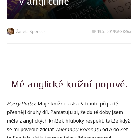
v angličtině
Žaneta Spencer
13.5. 2019
3846x
Mé anglické knižní poprvé.
Harry Potter.
Moje knižní láska. V tomto případě
přesněji druhý díl. Pamatuju si, že do té doby jsem
měla z anglických knížek hluboký respekt, takže když
se mi povedlo zdolat
Tajemnou Komnatu
od A do Zet
in English, cítila jsem se jako vítěz maratonu!