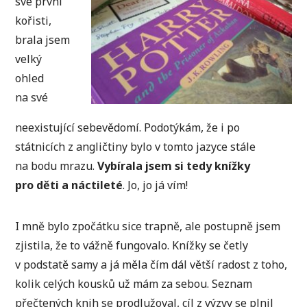
své první
kořisti,
brala jsem
velký
ohled
na své
neexistující sebevědomí. Podotýkám, že i po
státnicích z angličtiny bylo v tomto jazyce stále
na bodu mrazu.
Vybírala jsem si tedy knížky
pro děti a náctileté
. Jo, jo já vím!
I mně bylo zpočátku sice trapně, ale postupně jsem
zjistila, že to vážně fungovalo. Knížky se četly
v podstatě samy a já měla čím dál větší radost z toho,
kolik celých kousků už mám za sebou. Seznam
přečtených knih se prodlužoval, cíl z výzvy se plnil