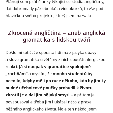
Plánuji sem psát články týkající se studia angličtiny,
dát dohromady pár ebooků a videokurzů, to vše pod
hlavičkou svého projektu, který jsem nazvala
Zkrocená angličtina – aneb anglická
gramatika s lidskou tváří
Došlo mi totiž, že spousta lidí má z jazyka obavy
a slovo gramatika u většiny z nich spouští alergickou
reakci. J
á si naopak v gramatice spokojeně
„rochňám“
a myslím, že
mnoho studentů by
ocenilo, kdyby měli po ruce někoho, kdo by jim ty
nudné učebnicové poučky probudil k životu,
zkrotil je a dal jim nějaký smysl
– a přitom je
povzbuzoval a třeba jim i ukázal něco z praxe
běžného anglického života. No a ten někdo jsem