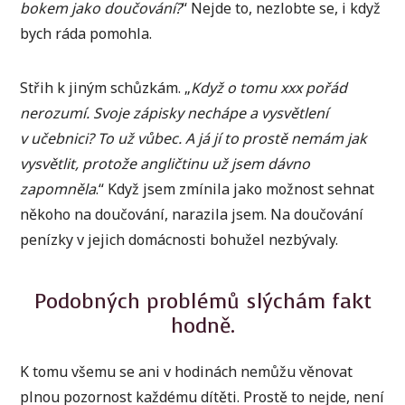
bokem jako doučování?
“ Nejde to, nezlobte se, i když
bych ráda pomohla.
Střih k jiným schůzkám. „
Když o tomu xxx pořád
nerozumí. Svoje zápisky nechápe a vysvětlení
v učebnici? To už vůbec. A já jí to prostě nemám jak
vysvětlit, protože angličtinu už jsem dávno
zapomněla
.“ Když jsem zmínila jako možnost sehnat
někoho na doučování, narazila jsem. Na doučování
penízky v jejich domácnosti bohužel nezbývaly.
Podobných problémů slýchám fakt
hodně.
K tomu všemu se ani v hodinách nemůžu věnovat
plnou pozornost každému dítěti. Prostě to nejde, není