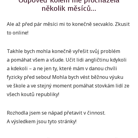
Odpověď kolem mě procházela
několik měsíců…
Ale až před pár měsíci mi to konečně secvaklo. Zkusit
to online!
Takhle bych mohla konečně vyřešit svůj problém
a pomáhat všem a všude. Učit lidi angličtinu kdykoli
a kdekoli – a ne jen ty, které mám v danou chvíli
fyzicky před sebou! Mohla bych vést běžnou výuku
ve škole a ve stejný moment pomáhat stovkám lidí ze
všech koutů republiky!
Rozhodla jsem se nápad přetavit v činnost.
A výsledkem jsou tyto stránky!