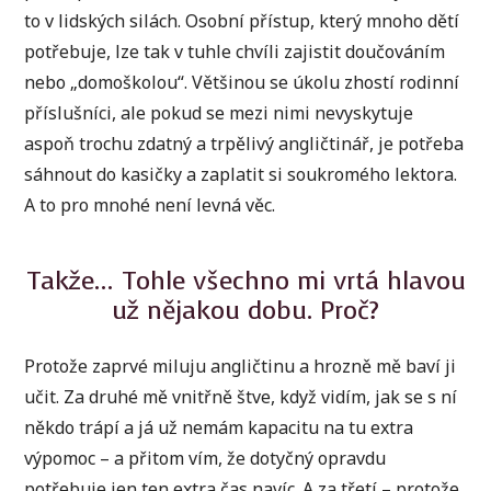
to v lidských silách. Osobní přístup, který mnoho dětí
potřebuje, lze tak v tuhle chvíli zajistit doučováním
nebo „domoškolou“. Většinou se úkolu zhostí rodinní
příslušníci, ale pokud se mezi nimi nevyskytuje
aspoň trochu zdatný a trpělivý angličtinář, je potřeba
sáhnout do kasičky a zaplatit si soukromého lektora.
A to pro mnohé není levná věc.
Takže… Tohle všechno mi vrtá hlavou
už nějakou dobu. Proč?
Protože zaprvé miluju angličtinu a hrozně mě baví ji
učit. Za druhé mě vnitřně štve, když vidím, jak se s ní
někdo trápí a já už nemám kapacitu na tu extra
výpomoc – a přitom vím, že dotyčný opravdu
potřebuje jen ten extra čas navíc. A za třetí – protože