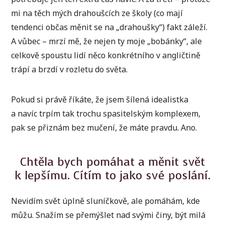
mi na těch mých drahoušcích ze školy (co mají
tendenci občas měnit se na „drahoušky“) fakt záleží.
A vůbec – mrzí mě, že nejen ty moje „bobánky“, ale
celkově spoustu lidí něco konkrétního v angličtině
trápí a brzdí v rozletu do světa.
Pokud si právě říkáte, že jsem šílená idealistka
a navíc trpím tak trochu spasitelským komplexem,
pak se přiznám bez mučení, že máte pravdu. Ano.
Chtěla bych pomáhat a měnit svět
k lepšímu. Cítím to jako své poslání.
Nevidím svět úplně sluníčkově, ale pomáhám, kde
můžu. Snažím se přemýšlet nad svými činy, být milá