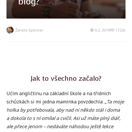
blog?
Žaneta Spencer
6.2. 2019
1722x
Jak to všechno začalo?
Učím angličtinu na základní škole a na třídních
schůzkách si mi jedna maminka povzdechla: „
Ta moje
holka by potřebovala, aby nad ní někdo stál i doma
a dokola to s ní omílal a cvičil. Asi už máte plný diář,
ale přece jenom – nedáváte náhodou ještě lekce